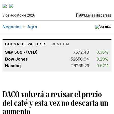
7 de agosto de 2026
89°
Lluvias dispersas
Negocios
Agro
BOLSA DE VALORES
08:51 PM
S&P 500 - (CFD)
7572.40
0.38%
Dow Jones
52658.64
0.29%
Nasdaq
26269.23
0.62%
DACO volverá a revisar el precio
del café y esta vez no descarta un
aumento