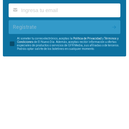
Regístrate
Al someter tu correo electrónico, aceptas la
Política de Privacidad
y
Términos y
Condiciones
de El Nuevo Día. Además, aceptas recibir información u ofertas
especiales de productos o servicios de GFR Media, sus afiliadas o de terceros.
Podrás optar salirte de los boletines en cualquier momento.