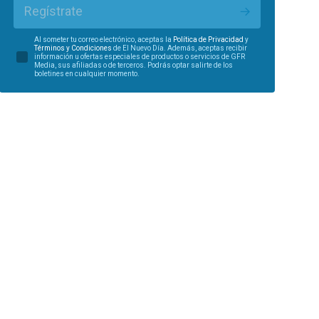
Regístrate
Al someter tu correo electrónico, aceptas la
Política de Privacidad
y
Términos y Condiciones
de El Nuevo Día. Además, aceptas recibir
información u ofertas especiales de productos o servicios de GFR
Media, sus afiliadas o de terceros. Podrás optar salirte de los
boletines en cualquier momento.