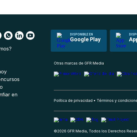
DISPONIBLE EN
DISP
Google Play
Ap
omos?
s
Otras marcas de GFR Media
 hoy
oncursos
io
nfiar en
Política de privacidad
Términos y condicion
©
2026
GFR Media, Todos los Derechos Rese