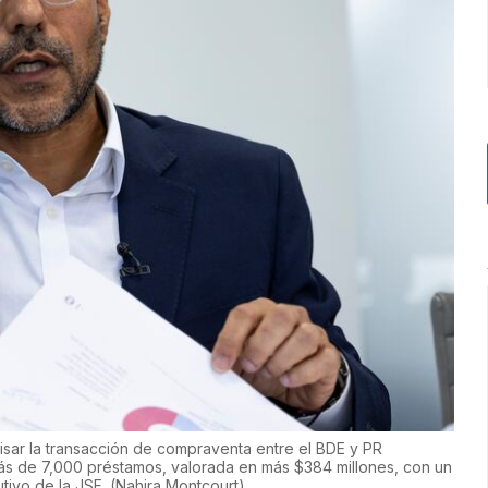
isar la transacción de compraventa entre el BDE y PR
más de 7,000 préstamos, valorada en más $384 millones, con un
utivo de la JSF.
(
Nahira Montcourt
)