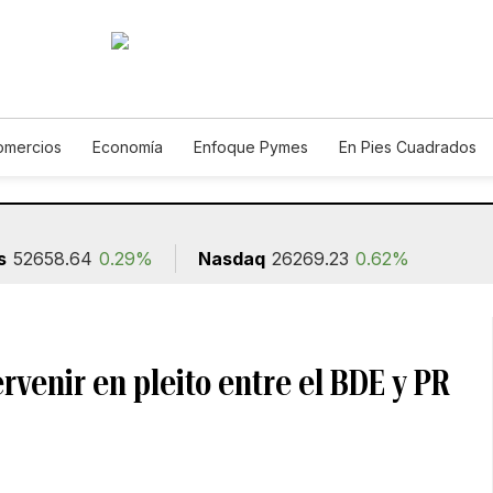
omercios
Economía
Enfoque Pymes
En Pies Cuadrados
Construcción
s
52658.64
0.29%
Nasdaq
26269.23
0.62%
rvenir en pleito entre el BDE y PR