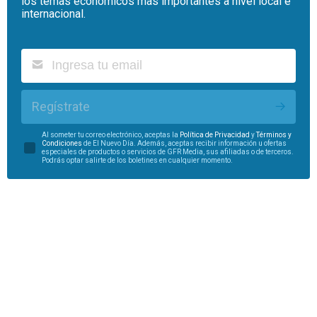
los temas económicos más importantes a nivel local e
internacional.
Regístrate
Al someter tu correo electrónico, aceptas la
Política de Privacidad
y
Términos y
Condiciones
de El Nuevo Día. Además, aceptas recibir información u ofertas
especiales de productos o servicios de GFR Media, sus afiliadas o de terceros.
Podrás optar salirte de los boletines en cualquier momento.