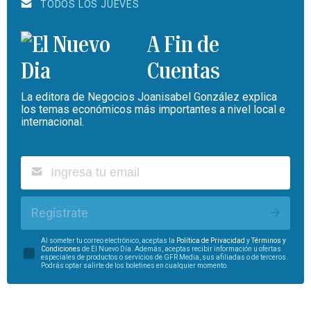
TODOS LOS JUEVES
A Fin de
Cuentas
La editora de Negocios Joanisabel González explica
los temas económicos más importantes a nivel local e
internacional.
Regístrate
Al someter tu correo electrónico, aceptas la
Política de Privacidad
y
Términos y
Condiciones
de El Nuevo Día. Además, aceptas recibir información u ofertas
especiales de productos o servicios de GFR Media, sus afiliadas o de terceros.
Podrás optar salirte de los boletines en cualquier momento.