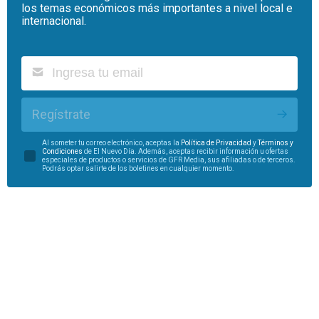
los temas económicos más importantes a nivel local e
internacional.
Regístrate
Al someter tu correo electrónico, aceptas la
Política de Privacidad
y
Términos y
Condiciones
de El Nuevo Día. Además, aceptas recibir información u ofertas
especiales de productos o servicios de GFR Media, sus afiliadas o de terceros.
Podrás optar salirte de los boletines en cualquier momento.