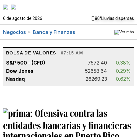
6 de agosto de 2026
80°
Lluvias dispersas
Negocios
Banca y Finanzas
BOLSA DE VALORES
07:15 AM
S&P 500 - (CFD)
7572.40
0.38%
Dow Jones
52658.64
0.29%
Nasdaq
26269.23
0.62%
Ofensiva contra las
entidades bancarias y financieras
internacionales en Puerto Rico