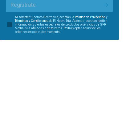
Regístrate
Al someter tu correo electrónico, aceptas la
Política de Privacidad
y
Términos y Condiciones
de El Nuevo Día. Además, aceptas recibir
información u ofertas especiales de productos o servicios de GFR
Media, sus afiliadas o de terceros. Podrás optar salirte de los
boletines en cualquier momento.