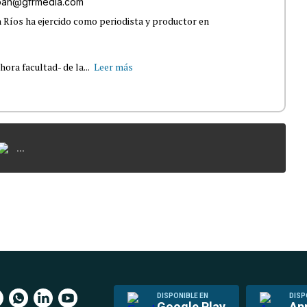
lban@gfrmedia.com
 Ríos ha ejercido como periodista y productor en
ra facultad- de la...
Leer más
...
DISPONIBLE EN
DISP
Google Play
Ap