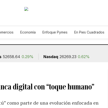
omercios
Economía
Enfoque Pymes
En Pies Cuadrados
Construcción
s
52658.64
0.29%
Nasdaq
26269.23
0.62%
anca digital con “toque humano”
 tú” como parte de una evolución enfocada en