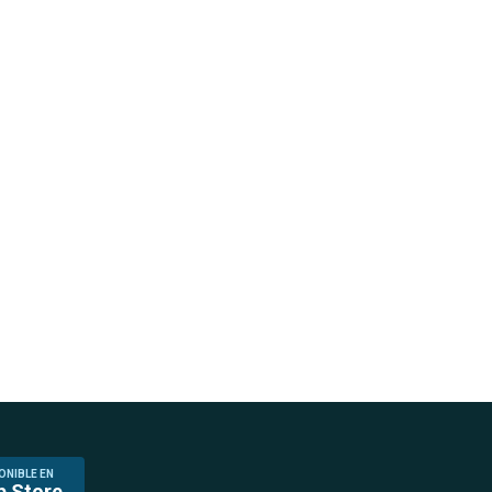
ONIBLE EN
p Store