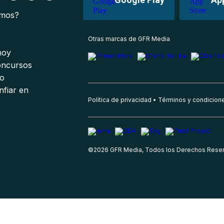
omos?
s
Otras marcas de GFR Media
 hoy
oncursos
io
nfiar en
Política de privacidad
Términos y condicion
©
2026
GFR Media, Todos los Derechos Rese