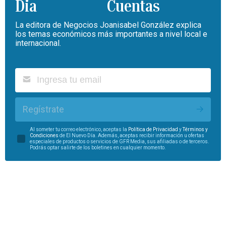
Cuentas
La editora de Negocios Joanisabel González explica
los temas económicos más importantes a nivel local e
internacional.
Regístrate
Al someter tu correo electrónico, aceptas la
Política de Privacidad
y
Términos y
Condiciones
de El Nuevo Día. Además, aceptas recibir información u ofertas
especiales de productos o servicios de GFR Media, sus afiliadas o de terceros.
Podrás optar salirte de los boletines en cualquier momento.