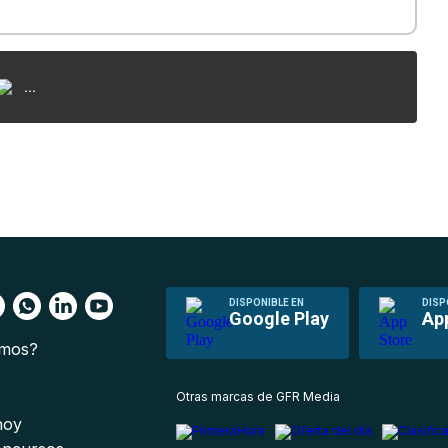
...
DISPONIBLE EN
DISP
Google Play
Ap
omos?
s
Otras marcas de GFR Media
 hoy