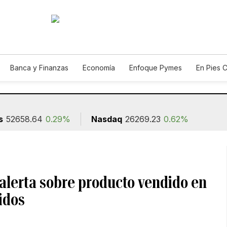
Banca y Finanzas
Economía
Enfoque Pymes
En Pies 
ión
s
52658.64
0.29%
Nasdaq
26269.23
0.62%
alerta sobre producto vendido en
idos