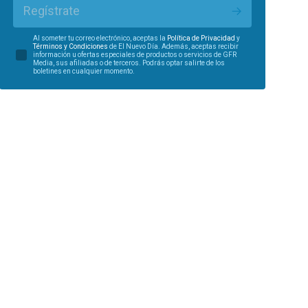
Regístrate
Al someter tu correo electrónico, aceptas la
Política de Privacidad
y
Términos y Condiciones
de El Nuevo Día. Además, aceptas recibir
información u ofertas especiales de productos o servicios de GFR
Media, sus afiliadas o de terceros. Podrás optar salirte de los
boletines en cualquier momento.