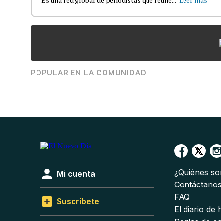
Es una red global de periodistas que reúne...
Leer más
POPULAR EN LA COMUNIDAD
¿Quiénes s
Mi cuenta
Contáctano
FAQ
Suscríbete
El diario de