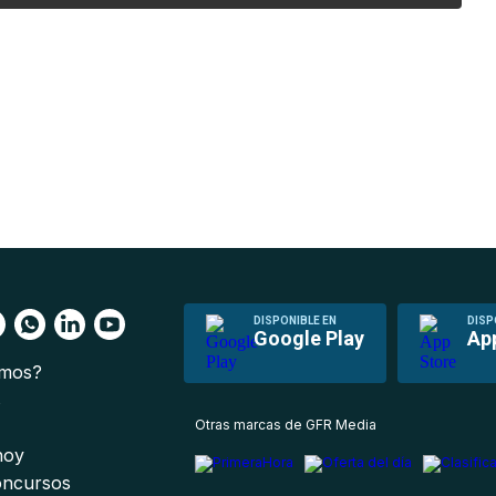
DISPONIBLE EN
DISP
Google Play
Ap
omos?
s
Otras marcas de GFR Media
 hoy
oncursos