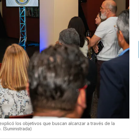
, explicó los objetivos que buscan alcanzar a través de la
o.
(
Suministrada
)