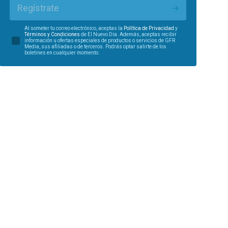
Regístrate
Al someter tu correo electrónico, aceptas la
Política de Privacidad
y
Términos y Condiciones
de El Nuevo Día. Además, aceptas recibir
información u ofertas especiales de productos o servicios de GFR
Media, sus afiliadas o de terceros. Podrás optar salirte de los
boletines en cualquier momento.