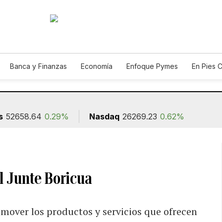
Banca y Finanzas
Economía
Enfoque Pymes
En Pies 
ión
s
52658.64
0.29%
Nasdaq
26269.23
0.62%
l Junte Boricua
mover los productos y servicios que ofrecen