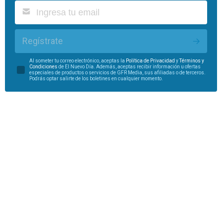
Regístrate
Al someter tu correo electrónico, aceptas la
Política de Privacidad
y
Términos y
Condiciones
de El Nuevo Día. Además, aceptas recibir información u ofertas
especiales de productos o servicios de GFR Media, sus afiliadas o de terceros.
Podrás optar salirte de los boletines en cualquier momento.