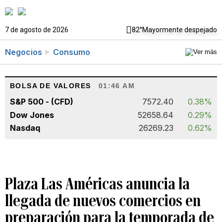
7 de agosto de 2026
82°
Mayormente despejado
Negocios
Consumo
BOLSA DE VALORES
01:46 AM
S&P 500 - (CFD)
7572.40
0.38%
Dow Jones
52658.64
0.29%
Nasdaq
26269.23
0.62%
Plaza Las Américas anuncia la
llegada de nuevos comercios en
preparación para la temporada de