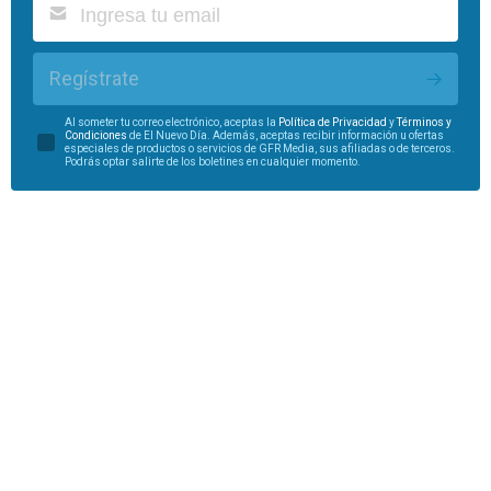
Regístrate
Al someter tu correo electrónico, aceptas la
Política de Privacidad
y
Términos y
Condiciones
de El Nuevo Día. Además, aceptas recibir información u ofertas
especiales de productos o servicios de GFR Media, sus afiliadas o de terceros.
Podrás optar salirte de los boletines en cualquier momento.