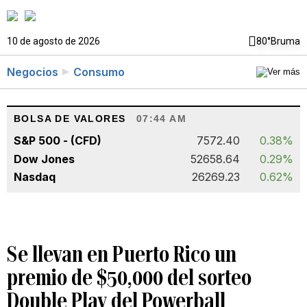
10 de agosto de 2026
80°
Bruma
Negocios
Consumo
BOLSA DE VALORES
07:44 AM
S&P 500 - (CFD)
7572.40
0.38%
Dow Jones
52658.64
0.29%
Nasdaq
26269.23
0.62%
Se llevan en Puerto Rico un
premio de $50,000 del sorteo
Double Play del Powerball