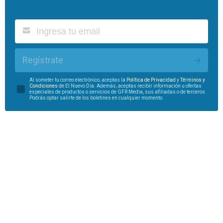
Regístrate
Al someter tu correo electrónico, aceptas la
Política de Privacidad
y
Términos y
Condiciones
de El Nuevo Día. Además, aceptas recibir información u ofertas
especiales de productos o servicios de GFR Media, sus afiliadas o de terceros.
Podrás optar salirte de los boletines en cualquier momento.