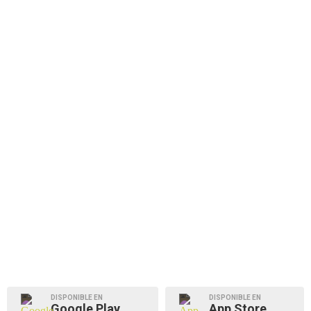
DISPONIBLE EN
DISPONIBLE EN
Google Play
App Store