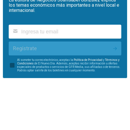
los temas económicos más importantes a nivel local e
internacional.
Regístrate
Al someter tu correo electrónico, aceptas la
Política de Privacidad
y
Términos y
Condiciones
de El Nuevo Día. Además, aceptas recibir información u ofertas
especiales de productos o servicios de GFR Media, sus afiliadas o de terceros.
Podrás optar salirte de los boletines en cualquier momento.