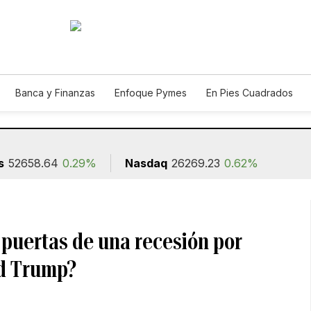
Banca y Finanzas
Enfoque Pymes
En Pies Cuadrados
ión
s
52658.64
0.29%
Nasdaq
26269.23
0.62%
s puertas de una recesión por
ld Trump?