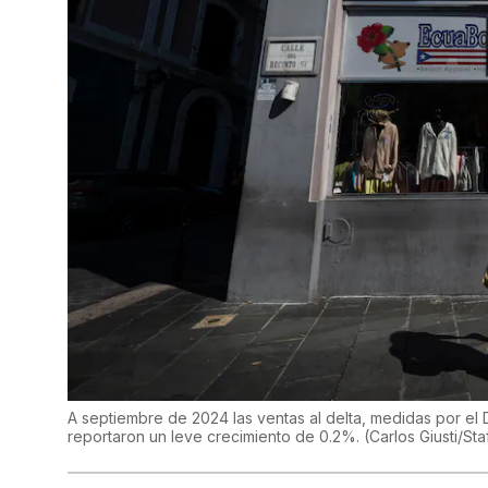
A septiembre de 2024 las ventas al delta, medidas por e
reportaron un leve crecimiento de 0.2%.
(
Carlos Giusti/Sta