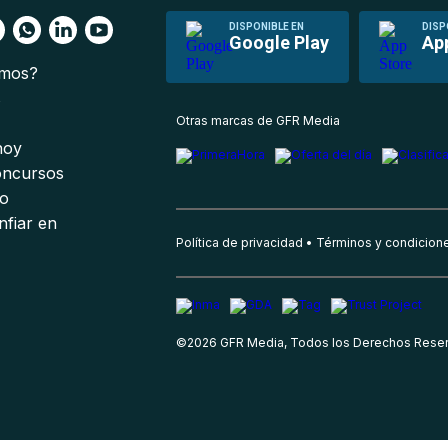
DISPONIBLE EN
DISP
Google Play
Ap
omos?
s
Otras marcas de GFR Media
 hoy
oncursos
io
nfiar en
Política de privacidad
Términos y condicion
©
2026
GFR Media, Todos los Derechos Rese