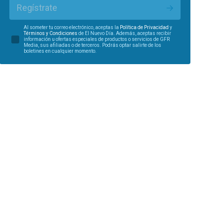
Regístrate
Al someter tu correo electrónico, aceptas la
Política de Privacidad
y
Términos y Condiciones
de El Nuevo Día. Además, aceptas recibir
información u ofertas especiales de productos o servicios de GFR
Media, sus afiliadas o de terceros. Podrás optar salirte de los
boletines en cualquier momento.