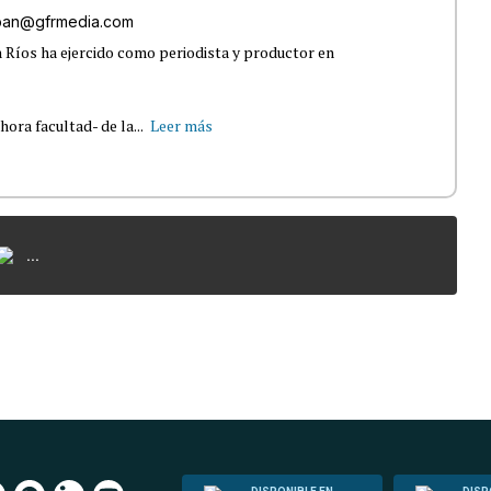
lban@gfrmedia.com
 Ríos ha ejercido como periodista y productor en
ra facultad- de la...
Leer más
...