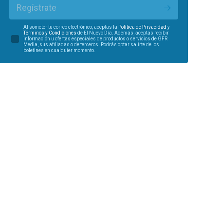
Regístrate
Al someter tu correo electrónico, aceptas la
Política de Privacidad
y
Términos y Condiciones
de El Nuevo Día. Además, aceptas recibir
información u ofertas especiales de productos o servicios de GFR
Media, sus afiliadas o de terceros. Podrás optar salirte de los
boletines en cualquier momento.