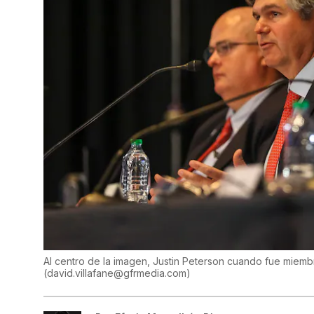
Al centro de la imagen, Justin Peterson cuando fue miembr
(
david.villafane@gfrmedia.com
)