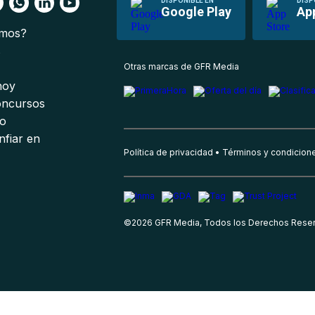
DISPONIBLE EN
DISP
Google Play
Ap
omos?
s
Otras marcas de GFR Media
 hoy
oncursos
io
nfiar en
Política de privacidad
Términos y condicion
©
2026
GFR Media, Todos los Derechos Rese