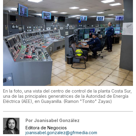
En la foto, una vista del centro de control de la planta Costa Sur,
una de las principales generatrices de la Autoridad de Energía
Eléctrica (AEE), en Guayanilla.
(
Ramon "Tonito" Zayas
)
Por
Joanisabel González
Editora de Negocios
joanisabel.gonzalez@gfrmedia.com