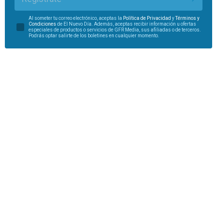
Al someter tu correo electrónico, aceptas la
Política de Privacidad
y
Términos y
Condiciones
de El Nuevo Día. Además, aceptas recibir información u ofertas
especiales de productos o servicios de GFR Media, sus afiliadas o de terceros.
Podrás optar salirte de los boletines en cualquier momento.