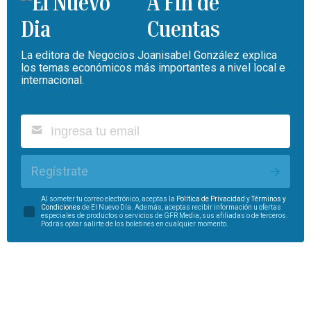
A Fin de
Cuentas
La editora de Negocios Joanisabel González explica
los temas económicos más importantes a nivel local e
internacional.
Regístrate
Al someter tu correo electrónico, aceptas la
Política de Privacidad
y
Términos y
Condiciones
de El Nuevo Día. Además, aceptas recibir información u ofertas
especiales de productos o servicios de GFR Media, sus afiliadas o de terceros.
Podrás optar salirte de los boletines en cualquier momento.