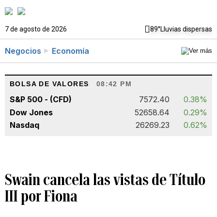
7 de agosto de 2026
89°
Lluvias dispersas
Negocios
Economía
BOLSA DE VALORES
08:42 PM
S&P 500 - (CFD)
7572.40
0.38%
Dow Jones
52658.64
0.29%
Nasdaq
26269.23
0.62%
Swain cancela las vistas de Título
III por Fiona