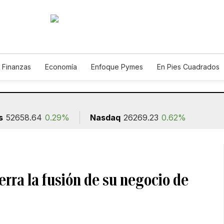
 Finanzas
Economía
Enfoque Pymes
En Pies Cuadrados
o
Construcción
s
52658.64
0.29%
Nasdaq
26269.23
0.62%
ierra la fusión de su negocio de