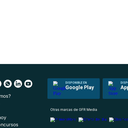
DISPONIBLE EN
DISP
Google Play
Ap
omos?
s
Otras marcas de GFR Media
 hoy
oncursos