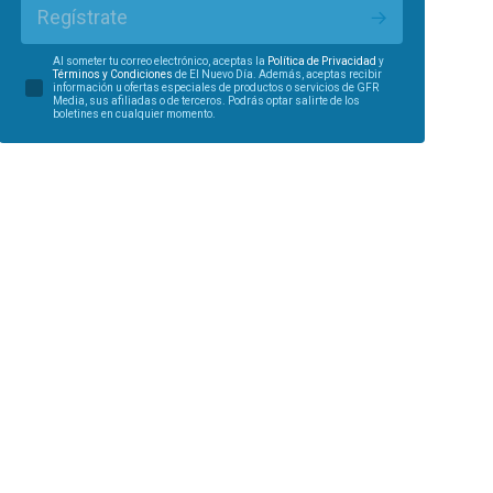
Regístrate
Al someter tu correo electrónico, aceptas la
Política de Privacidad
y
Términos y Condiciones
de El Nuevo Día. Además, aceptas recibir
información u ofertas especiales de productos o servicios de GFR
Media, sus afiliadas o de terceros. Podrás optar salirte de los
boletines en cualquier momento.