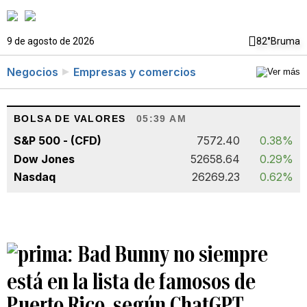
9 de agosto de 2026
82°
Bruma
Negocios
Empresas y comercios
BOLSA DE VALORES
05:39 AM
S&P 500 - (CFD)
7572.40
0.38%
Dow Jones
52658.64
0.29%
Nasdaq
26269.23
0.62%
Bad Bunny no siempre
está en la lista de famosos de
Puerto Rico, según ChatGPT