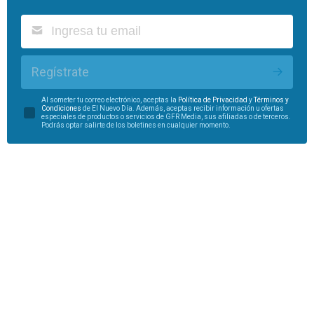
Regístrate
Al someter tu correo electrónico, aceptas la
Política de Privacidad
y
Términos y
Condiciones
de El Nuevo Día. Además, aceptas recibir información u ofertas
especiales de productos o servicios de GFR Media, sus afiliadas o de terceros.
Podrás optar salirte de los boletines en cualquier momento.