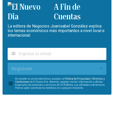
A Fin de
Cuentas
La editora de Negocios Joanisabel González explica
los temas económicos más importantes a nivel local e
internacional.
Regístrate
Al someter tu correo electrónico, aceptas la
Política de Privacidad
y
Términos y
Condiciones
de El Nuevo Día. Además, aceptas recibir información u ofertas
especiales de productos o servicios de GFR Media, sus afiliadas o de terceros.
Podrás optar salirte de los boletines en cualquier momento.