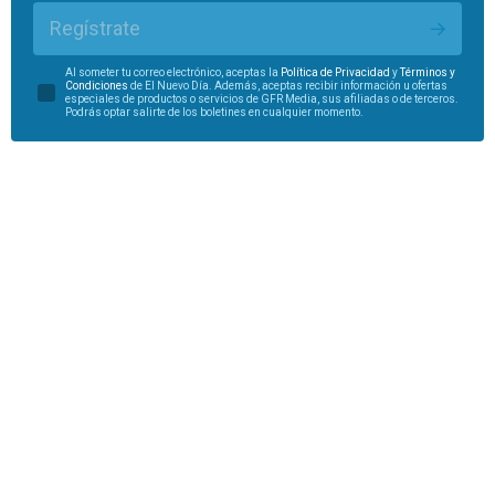
Regístrate
Al someter tu correo electrónico, aceptas la
Política de Privacidad
y
Términos y
Condiciones
de El Nuevo Día. Además, aceptas recibir información u ofertas
especiales de productos o servicios de GFR Media, sus afiliadas o de terceros.
Podrás optar salirte de los boletines en cualquier momento.