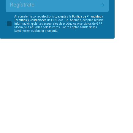
Regístrate
Al someter tu correo electrónico, aceptas la
Política de Privacidad
y
Términos y Condiciones
de El Nuevo Día. Además, aceptas recibir
información u ofertas especiales de productos o servicios de GFR
Media, sus afiliadas o de terceros. Podrás optar salirte de los
boletines en cualquier momento.