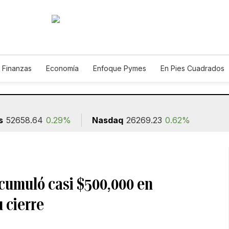
 Finanzas
Economía
Enfoque Pymes
En Pies Cuadrados
o
Construcción
s
52658.64
0.29%
Nasdaq
26269.23
0.62%
cumuló casi $500,000 en
 cierre