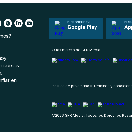
DISPONIBLE EN
DISP
Google Play
Ap
omos?
s
Otras marcas de GFR Media
 hoy
oncursos
io
nfiar en
Política de privacidad
Términos y condicion
©
2026
GFR Media, Todos los Derechos Rese