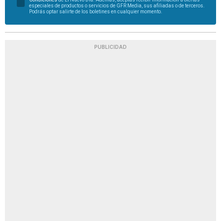
especiales de productos o servicios de GFR Media, sus afiliadas o de terceros.
Podrás optar salirte de los boletines en cualquier momento.
PUBLICIDAD