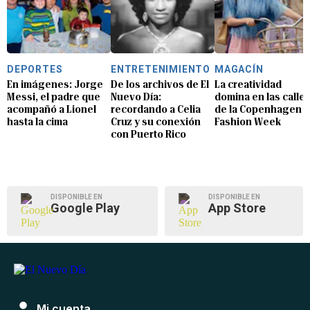
DEPORTES
ENTRETENIMIENTO
MAGACÍN
En imágenes: Jorge
De los archivos de El
La creatividad
Messi, el padre que
Nuevo Día:
domina en las calle
acompañó a Lionel
recordando a Celia
de la Copenhagen
hasta la cima
Cruz y su conexión
Fashion Week
con Puerto Rico
DISPONIBLE EN
DISPONIBLE EN
Google Play
App Store
Mi cuenta