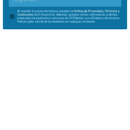
Al someter tu correo electrónico, aceptas la
Política de Privacidad
y
Términos y
Condiciones
de El Nuevo Día. Además, aceptas recibir información u ofertas
especiales de productos o servicios de GFR Media, sus afiliadas o de terceros.
Podrás optar salirte de los boletines en cualquier momento.