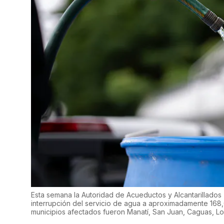
Esta semana la Autoridad de Acueductos y Alcantarillados
interrupción del servicio de agua a aproximadamente 168,
municipios afectados fueron Manatí, San Juan, Caguas, Loí