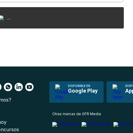
...
DISPONIBLE EN
DISP
Google Play
Ap
omos?
s
Otras marcas de GFR Media
 hoy
oncursos