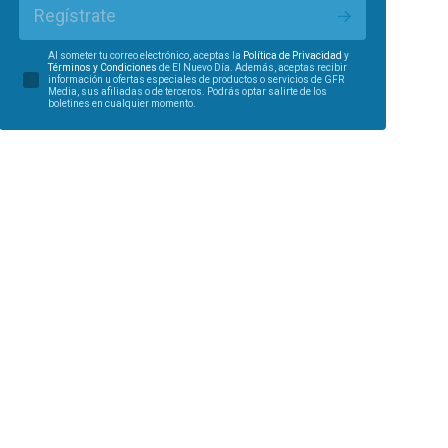
Regístrate
Al someter tu correo electrónico, aceptas la
Política de Privacidad
y
Términos y Condiciones
de El Nuevo Día. Además, aceptas recibir
información u ofertas especiales de productos o servicios de GFR
Media, sus afiliadas o de terceros. Podrás optar salirte de los
boletines en cualquier momento.