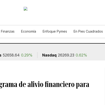
 Finanzas
Economía
Enfoque Pymes
En Pies Cuadrados
o
Construcción
s
52658.64
0.29%
Nasdaq
26269.23
0.62%
rama de alivio financiero para