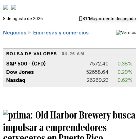
8 de agosto de 2026
81°
Mayormente despejado
Negocios
Empresas y comercios
BOLSA DE VALORES
04:26 AM
S&P 500 - (CFD)
7572.40
0.38%
Dow Jones
52658.64
0.29%
Nasdaq
26269.23
0.62%
Old Harbor Brewery busca
impulsar a emprendedores
cerveceros en Puerto Rico