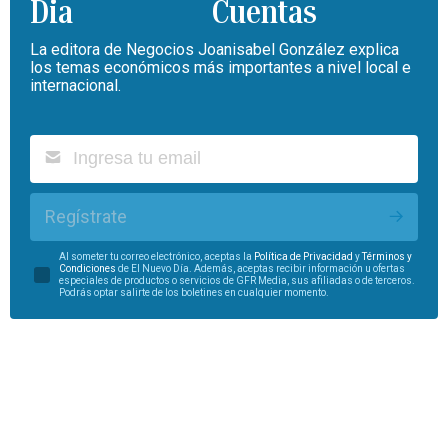
Cuentas
La editora de Negocios Joanisabel González explica
los temas económicos más importantes a nivel local e
internacional.
Regístrate
Al someter tu correo electrónico, aceptas la
Política de Privacidad
y
Términos y
Condiciones
de El Nuevo Día. Además, aceptas recibir información u ofertas
especiales de productos o servicios de GFR Media, sus afiliadas o de terceros.
Podrás optar salirte de los boletines en cualquier momento.