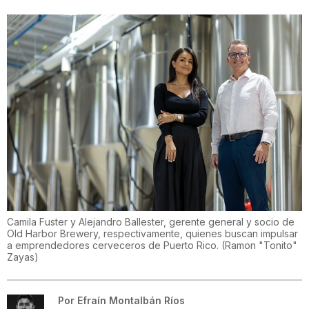
Camila Fuster y Alejandro Ballester, gerente general y socio de
Old Harbor Brewery, respectivamente, quienes buscan impulsar
a emprendedores cerveceros de Puerto Rico.
(
Ramon "Tonito"
Zayas
)
Por
Efraín Montalbán Ríos