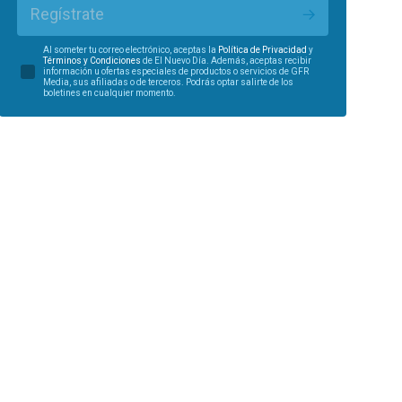
Regístrate
Al someter tu correo electrónico, aceptas la
Política de Privacidad
y
Términos y Condiciones
de El Nuevo Día. Además, aceptas recibir
información u ofertas especiales de productos o servicios de GFR
Media, sus afiliadas o de terceros. Podrás optar salirte de los
boletines en cualquier momento.