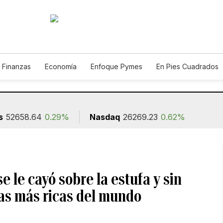
 Finanzas
Economía
Enfoque Pymes
En Pies Cuadrados
o
Construcción
s
52658.64
0.29%
Nasdaq
26269.23
0.62%
 le cayó sobre la estufa y sin
ias más ricas del mundo