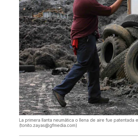
La primera llanta neumática o llena de aire fue patentad
(
tonito.zayas@gfmedia.com
)