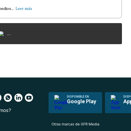
edios...
Leer más
...
DISPONIBLE EN
DISP
Google Play
Ap
omos?
s
Otras marcas de GFR Media