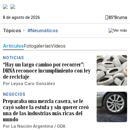
8 de agosto de 2026
85°
Bruma
Tópicos
#Neumáticos
Artículos
Fotogalerías
Vídeos
NOTICIAS
“Hay un largo camino por recorrer”:
DRNA reconoce incumplimiento con ley
de reciclaje
Por
Leysa Caro González
NEGOCIOS
Preparaba una mezcla casera, se le
cayó sobre la estufa y sin querer creó
una de las industrias más ricas del
mundo
Por
La Nación Argentina / GDA