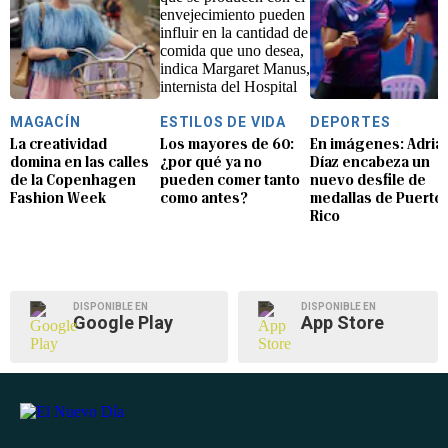
MAGACÍN
ESTILOS DE VIDA
DEPORTES
La creatividad
Los mayores de 60:
En imágenes: Adria
domina en las calles
¿por qué ya no
Díaz encabeza un
de la Copenhagen
pueden comer tanto
nuevo desfile de
Fashion Week
como antes?
medallas de Puerto
Rico
DISPONIBLE EN
DISPONIBLE EN
Google Play
App Store