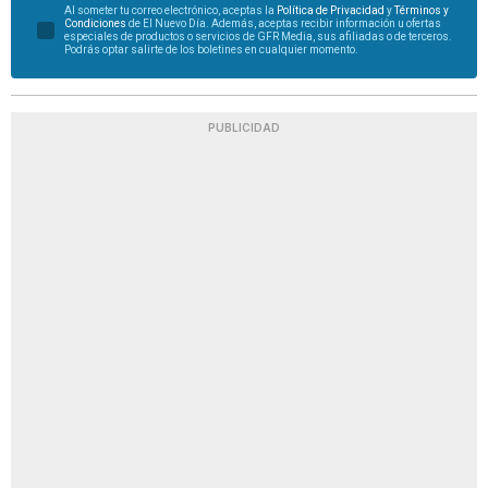
Al someter tu correo electrónico, aceptas la
Política de Privacidad
y
Términos y
Condiciones
de El Nuevo Día. Además, aceptas recibir información u ofertas
especiales de productos o servicios de GFR Media, sus afiliadas o de terceros.
Podrás optar salirte de los boletines en cualquier momento.
PUBLICIDAD