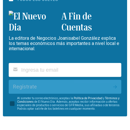
A Fin de
Cuentas
La editora de Negocios Joanisabel González explica
los temas económicos más importantes a nivel local e
internacional.
Regístrate
Al someter tu correo electrónico, aceptas la
Política de Privacidad
y
Términos y
Condiciones
de El Nuevo Día. Además, aceptas recibir información u ofertas
especiales de productos o servicios de GFR Media, sus afiliadas o de terceros.
Podrás optar salirte de los boletines en cualquier momento.