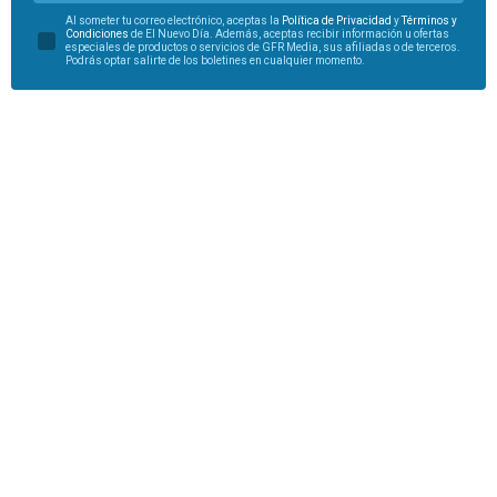
Al someter tu correo electrónico, aceptas la
Política de Privacidad
y
Términos y
Condiciones
de El Nuevo Día. Además, aceptas recibir información u ofertas
especiales de productos o servicios de GFR Media, sus afiliadas o de terceros.
Podrás optar salirte de los boletines en cualquier momento.