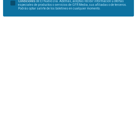
Condiciones
de El Nuevo Día. Además, aceptas recibir información u ofertas
especiales de productos o servicios de GFR Media, sus afiliadas o de terceros.
Podrás optar salirte de los boletines en cualquier momento.