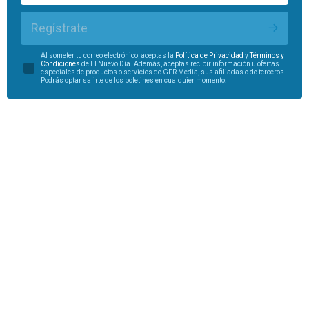
Regístrate
Al someter tu correo electrónico, aceptas la
Política de Privacidad
y
Términos y
Condiciones
de El Nuevo Día. Además, aceptas recibir información u ofertas
especiales de productos o servicios de GFR Media, sus afiliadas o de terceros.
Podrás optar salirte de los boletines en cualquier momento.