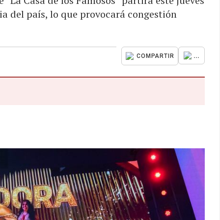
 “La Casa de los Famosos” partirá este jueves
ia del país, lo que provocará congestión
...
COMPARTIR