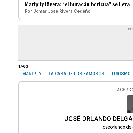
Maripily Rivera: “el huracán boricua” se lleva 
Por
Jomar José Rivera Cedeño
PU
TAGS
MARIPILY
LA CASA DE LOS FAMOSOS
TURISMO
ACERCA
JOSÉ ORLANDO DELGA
joseorlando.d