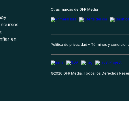
s
Otras marcas de GFR Media
 hoy
oncursos
io
nfiar en
Política de privacidad
Términos y condicion
©
2026
GFR Media, Todos los Derechos Rese