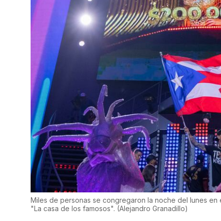
Miles de personas se congregaron la noche del lunes en el 
"La casa de los famosos".
(
Alejandro Granadillo
)