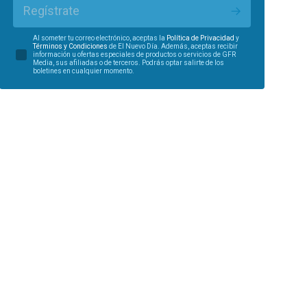
Regístrate
Al someter tu correo electrónico, aceptas la
Política de Privacidad
y
Términos y Condiciones
de El Nuevo Día. Además, aceptas recibir
información u ofertas especiales de productos o servicios de GFR
Media, sus afiliadas o de terceros. Podrás optar salirte de los
boletines en cualquier momento.