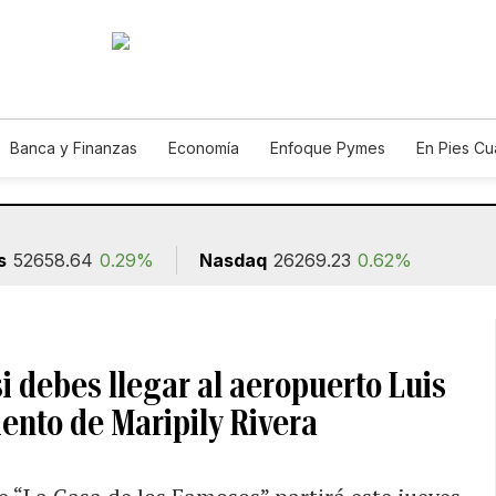
Banca y Finanzas
Economía
Enfoque Pymes
En Pies C
n
s
52658.64
0.29%
Nasdaq
26269.23
0.62%
 debes llegar al aeropuerto Luis
iento de Maripily Rivera