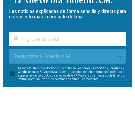
Boletín A.M.
Las noticias explicadas de forma sencilla y directa para
entender lo más importante del día.
Regístrate a Boletín A.M.
Al someter tu correo electrónico, aceptas la
Política de Privacidad
y
Términos y
Condiciones
de El Nuevo Día. Además, aceptas recibir información u ofertas
especiales de productos o servicios de GFR Media, sus afiliadas o de terceros.
Podrás optar salirte de los boletines en cualquier momento.