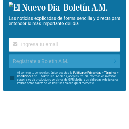
Boletín A.M.
Las noticias explicadas de forma sencilla y directa para
entender lo más importante del día.
Regístrate a Boletín A.M.
Al someter tu correo electrónico, aceptas la
Política de Privacidad
y
Términos y
Condiciones
de El Nuevo Día. Además, aceptas recibir información u ofertas
especiales de productos o servicios de GFR Media, sus afiliadas o de terceros.
Podrás optar salirte de los boletines en cualquier momento.