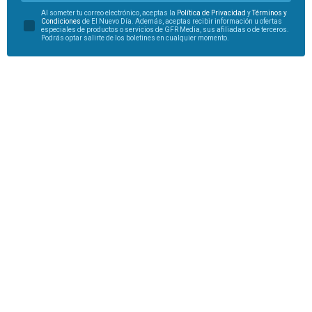
Al someter tu correo electrónico, aceptas la
Política de Privacidad
y
Términos y
Condiciones
de El Nuevo Día. Además, aceptas recibir información u ofertas
especiales de productos o servicios de GFR Media, sus afiliadas o de terceros.
Podrás optar salirte de los boletines en cualquier momento.