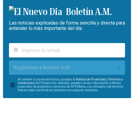
Boletín A.M.
Las noticias explicadas de forma sencilla y directa para
entender lo más importante del día.
Regístrate a Boletín A.M.
Al someter tu correo electrónico, aceptas la
Política de Privacidad
y
Términos y
Condiciones
de El Nuevo Día. Además, aceptas recibir información u ofertas
especiales de productos o servicios de GFR Media, sus afiliadas o de terceros.
Podrás optar salirte de los boletines en cualquier momento.