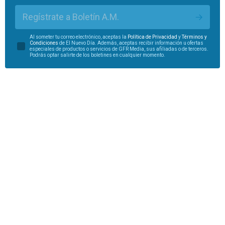
Regístrate a Boletín A.M.
Al someter tu correo electrónico, aceptas la
Política de Privacidad
y
Términos y
Condiciones
de El Nuevo Día. Además, aceptas recibir información u ofertas
especiales de productos o servicios de GFR Media, sus afiliadas o de terceros.
Podrás optar salirte de los boletines en cualquier momento.