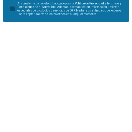
Al someter tu correo electrónico, aceptas la
Política de Privacidad
y
Términos y
Condiciones
de El Nuevo Día. Además, aceptas recibir información u ofertas
especiales de productos o servicios de GFR Media, sus afiliadas o de terceros.
Podrás optar salirte de los boletines en cualquier momento.