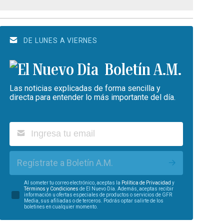
DE LUNES A VIERNES
Boletín A.M.
Las noticias explicadas de forma sencilla y
directa para entender lo más importante del día.
Regístrate a Boletín A.M.
Al someter tu correo electrónico, aceptas la
Política de Privacidad
y
Términos y Condiciones
de El Nuevo Día. Además, aceptas recibir
información u ofertas especiales de productos o servicios de GFR
Media, sus afiliadas o de terceros. Podrás optar salirte de los
boletines en cualquier momento.