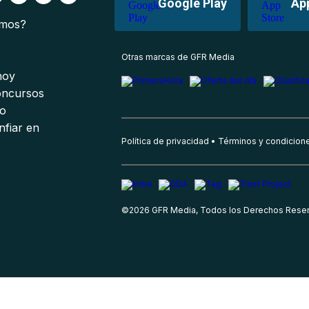
Google Play
Ap
omos?
s
Otras marcas de GFR Media
 hoy
oncursos
io
nfiar en
Política de privacidad
Términos y condicion
©
2026
GFR Media, Todos los Derechos Rese