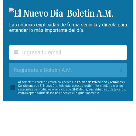
Boletín A.M.
Las noticias explicadas de forma sencilla y directa para
entender lo más importante del día.
Regístrate a Boletín A.M.
Al someter tu correo electrónico, aceptas la
Política de Privacidad
y
Términos y
Condiciones
de El Nuevo Día. Además, aceptas recibir información u ofertas
especiales de productos o servicios de GFR Media, sus afiliadas o de terceros.
Podrás optar salirte de los boletines en cualquier momento.