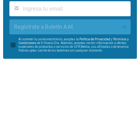
Regístrate a Boletín A.M.
Al someter tu correo electrónico, aceptas la
Política de Privacidad
y
Términos y
Condiciones
de El Nuevo Día. Además, aceptas recibir información u ofertas
especiales de productos o servicios de GFR Media, sus afiliadas o de terceros.
Podrás optar salirte de los boletines en cualquier momento.