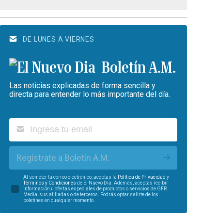
DE LUNES A VIERNES
Boletín A.M.
Las noticias explicadas de forma sencilla y
directa para entender lo más importante del día.
Regístrate a Boletín A.M.
Al someter tu correo electrónico, aceptas la
Política de Privacidad
y
Términos y Condiciones
de El Nuevo Día. Además, aceptas recibir
información u ofertas especiales de productos o servicios de GFR
Media, sus afiliadas o de terceros. Podrás optar salirte de los
boletines en cualquier momento.