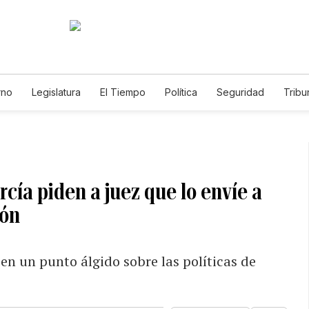
rno
Legislatura
El Tiempo
Política
Seguridad
Tribu
Educador
Caso Gabriela Nicole
ía piden a juez que lo envíe a
ión
 en un punto álgido sobre las políticas de