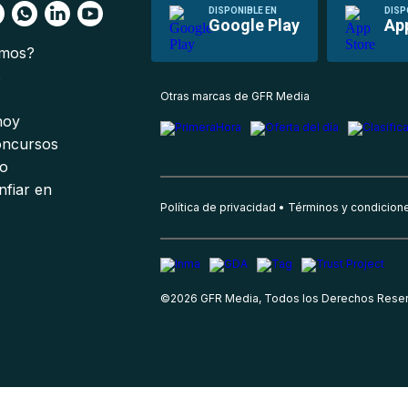
DISPONIBLE EN
DISP
Google Play
Ap
omos?
s
Otras marcas de GFR Media
 hoy
oncursos
io
nfiar en
Política de privacidad
Términos y condicion
©
2026
GFR Media, Todos los Derechos Rese