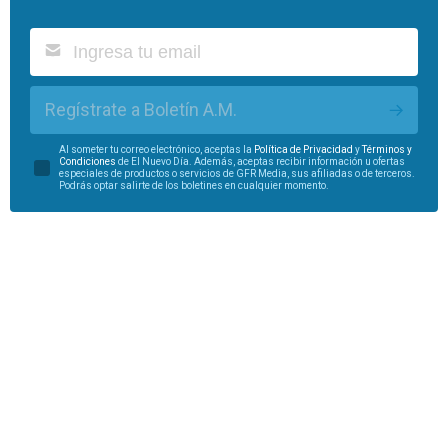
Regístrate a Boletín A.M.
Al someter tu correo electrónico, aceptas la
Política de Privacidad
y
Términos y
Condiciones
de El Nuevo Día. Además, aceptas recibir información u ofertas
especiales de productos o servicios de GFR Media, sus afiliadas o de terceros.
Podrás optar salirte de los boletines en cualquier momento.