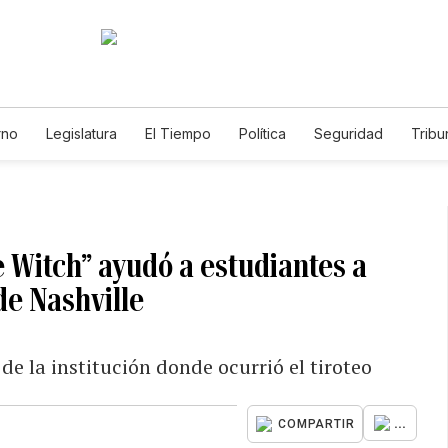
rno
Legislatura
El Tiempo
Política
Seguridad
Tribu
Educador
Caso Gabriela Nicole
 Witch” ayudó a estudiantes a
de Nashville
de la institución donde ocurrió el tiroteo
...
COMPARTIR