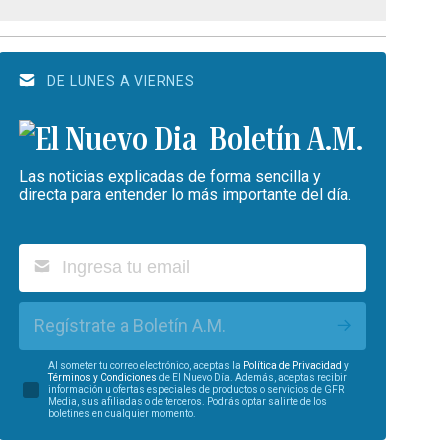
DE LUNES A VIERNES
Boletín A.M.
Las noticias explicadas de forma sencilla y
directa para entender lo más importante del día.
Regístrate a Boletín A.M.
Al someter tu correo electrónico, aceptas la
Política de Privacidad
y
Términos y Condiciones
de El Nuevo Día. Además, aceptas recibir
información u ofertas especiales de productos o servicios de GFR
Media, sus afiliadas o de terceros. Podrás optar salirte de los
boletines en cualquier momento.