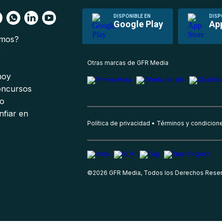
DISPONIBLE EN
DISP
Google Play
Ap
omos?
s
Otras marcas de GFR Media
 hoy
oncursos
io
nfiar en
Política de privacidad
Términos y condicion
©
2026
GFR Media, Todos los Derechos Rese