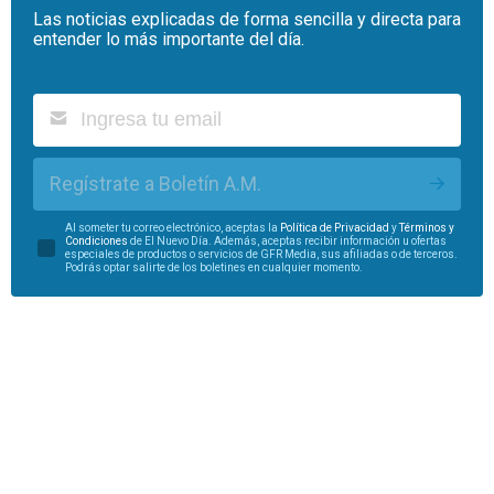
Las noticias explicadas de forma sencilla y directa para
entender lo más importante del día.
Regístrate a Boletín A.M.
Al someter tu correo electrónico, aceptas la
Política de Privacidad
y
Términos y
Condiciones
de El Nuevo Día. Además, aceptas recibir información u ofertas
especiales de productos o servicios de GFR Media, sus afiliadas o de terceros.
Podrás optar salirte de los boletines en cualquier momento.