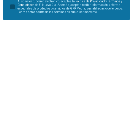
Al someter tu correo electrónico, aceptas la
Política de Privacidad
y
Términos y
Condiciones
de El Nuevo Día. Además, aceptas recibir información u ofertas
especiales de productos o servicios de GFR Media, sus afiliadas o de terceros.
Podrás optar salirte de los boletines en cualquier momento.