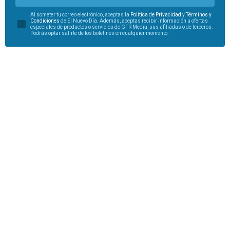
Al someter tu correo electrónico, aceptas la
Política de Privacidad
y
Términos y
Condiciones
de El Nuevo Día. Además, aceptas recibir información u ofertas
especiales de productos o servicios de GFR Media, sus afiliadas o de terceros.
Podrás optar salirte de los boletines en cualquier momento.